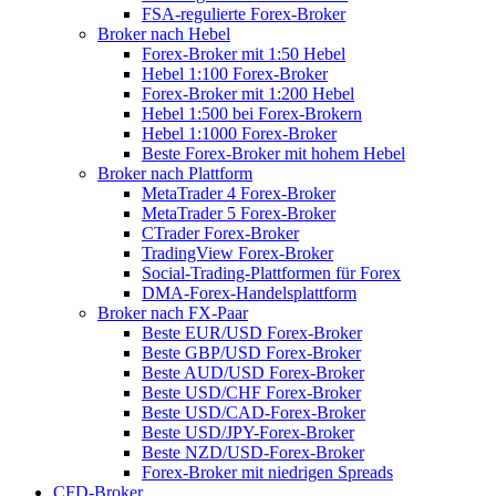
FSA-regulierte Forex-Broker
Broker nach Hebel
Forex-Broker mit 1:50 Hebel
Hebel 1:100 Forex-Broker
Forex-Broker mit 1:200 Hebel
Hebel 1:500 bei Forex-Brokern
Hebel 1:1000 Forex-Broker
Beste Forex-Broker mit hohem Hebel
Broker nach Plattform
MetaTrader 4 Forex-Broker
MetaTrader 5 Forex-Broker
CTrader Forex-Broker
TradingView Forex-Broker
Social-Trading-Plattformen für Forex
DMA-Forex-Handelsplattform
Broker nach FX-Paar
Beste EUR/USD Forex-Broker
Beste GBP/USD Forex-Broker
Beste AUD/USD Forex-Broker
Beste USD/CHF Forex-Broker
Beste USD/CAD-Forex-Broker
Beste USD/JPY-Forex-Broker
Beste NZD/USD-Forex-Broker
Forex-Broker mit niedrigen Spreads
CFD-Broker