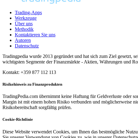
Trading-Apps
Werkzeuge
Über uns
Methodik
Kontaktieren Sie uns
Autoren
Datenschutz
Tradingpedia wurde 2013 gegründet und hat sich zum Ziel gesetzt, sei
wichtigsten Segmente der Finanzmärkte - Aktien, Währungen und Rohsto
Kontakt: +359 877 112 113
Risikohinweis zu Finanzprodukten
TradingPedia.com übernimmt keine Haftung für Geldverluste oder sons
Margin ist mit einem hohen Risiko verbunden und möglicherweise nicht
Risikobereitschaft sorgfältig prüfen.
Cookie-Richtlinie
Diese Website verwendet Cookies, um Ihnen das bestmögliche Nutzung
Sie unserer Verwendung von Cookies zu, wie in unserer Datenschutze